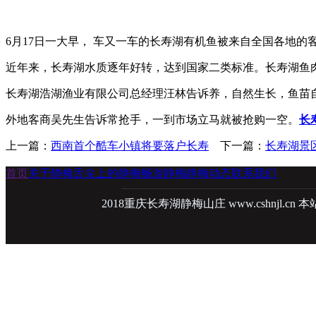
6月17日一大早， 车又一车的长寿湖有机鱼被来自全国各地的
近年来，长寿湖水质逐年好转，达到国家二类标准。长寿湖鱼
长寿湖浩湖渔业有限公司总经理汪林告诉养，自然生长，鱼苗
外地客商吴先生告诉常抢手，一到市场立马就被抢购一空。
长
上一篇：
西南首个酷车小镇将要落户长寿
下一篇：
长寿湖景
首页
关于静梅
舌尖上的静梅
畅游静梅
静梅动态
联系我们
2018重庆长寿湖静梅山庄
www.cshnjl.cn
本