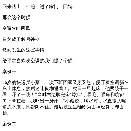
回来路上，生煎；进了家门，回锅
那么这个时候
空调WiFi西瓜
自然成了解暑神器
然而发生的这些事情
给平常喜欢吹空调的我们提了个醒
案例一
26岁的快递员小蔡，一次下班回家又累又热，便开着空调躺在
床上休息，然后迷迷糊糊睡着了。次日一早起床，他照镜子一
看，吓了一跳！“当时右边脸完全‘垮掉’，眉毛、眼角和嘴都
向下耷拉着，我吓出一身汗。”小蔡说，喝水时，水直接从嘴
角流下来，闭都闭不住。最后被医生确诊为面神经炎，即面
瘫。
案例二