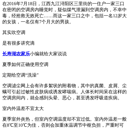
在2016年7月18日，江西九江浔阳区三里街的一住户一家三口
在密闭的空调房内睡觉时，疑似煤气泄漏到空调房内，不幸中
毒，经抢救无效死亡……而这一家三口之中，包括一名12岁大
的女孩，一名仅有7个月大的男孩。
其实吹空调
是有很多讲究滴
长寿湖农家乐
小编就给大家说说
夏季如何正确使用空调
定期给空调“洗澡”
空调滤尘网上会有许多絮状的附着物，其中的真菌、皮屑、尘
螨可引起过敏性皮肤病或诱发哮喘病。人体长时间呆在这样的
空调房间内，就会感到头晕、恶心，甚至诱发呼吸道疾病。
室内外温差不宜太大
夏季室外炎热，但室内空调温度却不宜过低。室内外温差一般
在8℃至10℃为佳，否则会加重体温调节中枢负担，严重时可