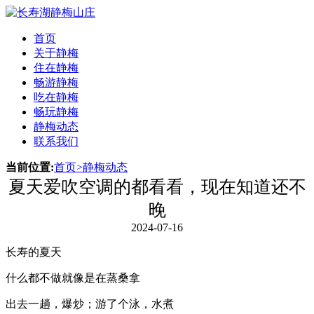
首页
关于静梅
住在静梅
畅游静梅
吃在静梅
畅玩静梅
静梅动态
联系我们
当前位置:
首页
>
静梅动态
夏天爱吹空调的都看看，现在知道还不
晚
2024-07-16
长寿的夏天
什么都不做就像是在蒸桑拿
出去一趟，爆炒；游了个泳，水煮