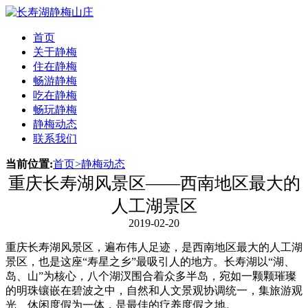
首页
关于静梅
住在静梅
畅游静梅
吃在静梅
畅玩静梅
静梅动态
联系我们
当前位置:
首页
>
静梅动态
重庆长寿湖风景区——西南地区最大的
人工湖景区
2019-02-20
重庆长寿湖风景区，遍布伟人足迹，是西南地区最大的人工湖
景区，也是这座“寿星之乡”最吸引人的地方。长寿湖以“湖、
岛、山”为核心，八个湖汊围合着众多半岛，宛如一颗颗璀璨
的明珠镶嵌在碧波之中，自然和人文景观协调统一，集旅游观
光、休闲度假为一体，是最佳的疗养度假之地。