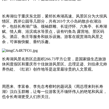
长寿湖位于重庆东北部，紧邻长寿湖高速。风景区分为大坝风
情区、西岸公园等几部分，共有203个大小岛屿散步在湖泊
中，包括长寿湖广场、领袖群雕、长堤抒怀、六角亭、长寿湖
赋、情人廊、浴滨戏水等景点，设有钓鱼岛 露营地、景区码
头、酒店、鱼庄等服务和娱乐设施。游客在观赏湖岛风景之
余，可体验快艇、垂钓乐趣。
长寿湖风景名胜区总面积266.73平方公里，是国家级生态旅游
休闲度假区和重庆市十佳旅游风景区。总理足迹、刘伯承元帅
养伤处、《红岩》创作地等是这里最珍贵的人文景观。
周恩来、李富春、李先念考察时的题词及《周总理来到长寿
湖》汉白玉群雕，让每一位游客无不缅怀伟人的绝笔和风采，
也令长寿湖更受人们所关注。