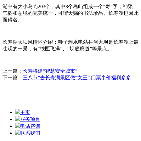
湖中有大小岛屿203个，其中8个岛屿组成一个“寿”字，神采、
气韵和意境的完美统一，可谓天赐的书法珍品。长寿湖也因此
而得名。
长寿湖大坝风情区介绍：狮子滩水电站拦河大坝是长寿湖上最
壮观的一景，有“铁匣飞瀑”、“坝底廊道”等景点。
上一篇：
长寿将建“智慧安全城市”
下一篇：
三八节”去长寿湖景区做“女王” 门票半价福利多多
主页
服务项目
电话咨询
联系我们