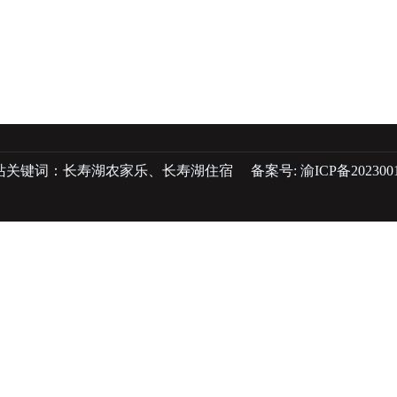
站关键词：
长寿湖农家乐
、
长寿湖住宿
备案号:
渝ICP备202300