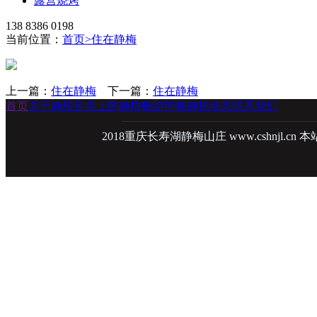
露营烧烤
138 8386 0198
当前位置：
首页
>
住在静梅
上一篇：
住在静梅
下一篇：
住在静梅
首页
关于静梅
舌尖上的静梅
畅游静梅
静梅动态
联系我们
2018重庆长寿湖静梅山庄
www.cshnjl.cn
本