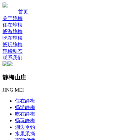
首页
关于静梅
住在静梅
畅游静梅
吃在静梅
畅玩静梅
静梅动态
联系我们
静梅山庄
JING MEI
住在静梅
畅游静梅
吃在静梅
畅玩静梅
湖边垂钓
水果采摘