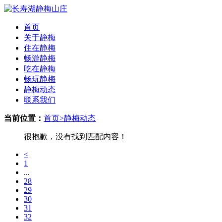
首页
关于静梅
住在静梅
畅游静梅
吃在静梅
畅玩静梅
静梅动态
联系我们
当前位置：
首页
>
静梅动态
很抱歉，没有找到匹配内容！
<
1
...
28
29
30
31
32